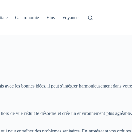
itale
Gastronomie
Vins
Voyance
ais avec les bonnes idées, il peut s’intégrer harmonieusement dans votre
s hors de vue réduit le désordre et crée un environnement plus agréable.
 qui peut entraîner des problèmes sanitaires. En protégeant vos ordures,