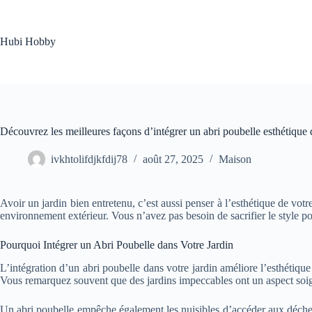
Passer
au
contenu
Hubi Hobby
Découvrez les meilleures façons d’intégrer un abri poubelle esthétique 
ivkhtolifdjkfdij78
août 27, 2025
Maison
Avoir un jardin bien entretenu, c’est aussi penser à l’esthétique de vo
environnement extérieur. Vous n’avez pas besoin de sacrifier le style p
Pourquoi Intégrer un Abri Poubelle dans Votre Jardin
L’intégration d’un abri poubelle dans votre jardin améliore l’esthétiqu
Vous remarquez souvent que des jardins impeccables ont un aspect soign
Un abri poubelle empêche également les nuisibles d’accéder aux déchets. 