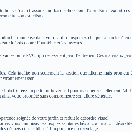
iltrations d’eau et assure une base solide pour l’abri. En intégrant c
promettre son esthétisme.
tégration harmonieuse dans votre jardin. Inspectez chaque saison les élé
ger le bois contre l’humidité et les insectes.
galvanisé ou le PVC, qui nécessitent peu d’entretien. Ces matériaux peuv
bles. Cela facilite non seulement la gestion quotidienne mais promeut 
 environnement sain.
 l’abri. Créez un petit jardin vertical pour masquer visuellement l’abri 
t ainsi votre propriété sans compromettre son allure générale.
parence soignée de votre jardin et réduit le désordre visuel.
ortée, vous minimisez les risques sanitaires liés aux animaux indésirable
 des déchets et sensibilise à l’importance du recyclage.