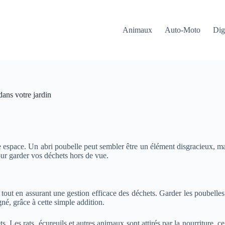
Animaux
Auto-Moto
Dig
dans votre jardin
tre espace. Un abri poubelle peut sembler être un élément disgracieux, m
our garder vos déchets hors de vue.
e tout en assurant une gestion efficace des déchets. Garder les poubelle
é, grâce à cette simple addition.
Les rats, écureuils et autres animaux sont attirés par la nourriture, ce