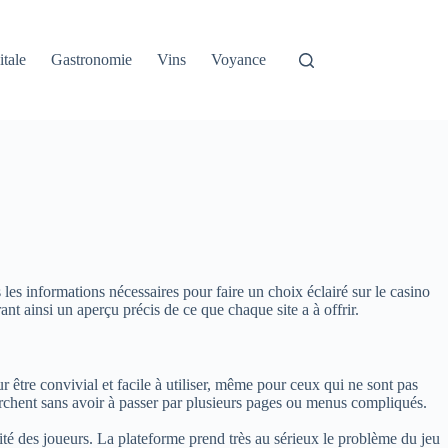
itale
Gastronomie
Vins
Voyance
s les informations nécessaires pour faire un choix éclairé sur le casino
rant ainsi un aperçu précis de ce que chaque site a à offrir.
r être convivial et facile à utiliser, même pour ceux qui ne sont pas
cherchent sans avoir à passer par plusieurs pages ou menus compliqués.
té des joueurs. La plateforme prend très au sérieux le problème du jeu