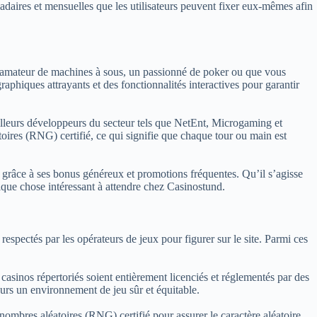
adaires et mensuelles que les utilisateurs peuvent fixer eux-mêmes afin
 amateur de machines à sous, un passionné de poker ou que vous
phiques attrayants et des fonctionnalités interactives pour garantir
eilleurs développeurs du secteur tels que NetEnt, Microgaming et
atoires (RNG) certifié, ce qui signifie que chaque tour ou main est
s grâce à ses bonus généreux et promotions fréquentes. Qu’il s’agisse
lque chose intéressant à attendre chez Casinostund.
respectés par les opérateurs de jeux pour figurer sur le site. Parmi ces
 casinos répertoriés soient entièrement licenciés et réglementés par des
s un environnement de jeu sûr et équitable.
nombres aléatoires (RNG) certifié pour assurer le caractère aléatoire